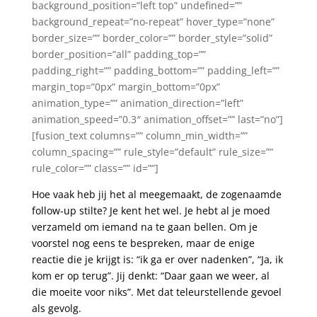
background_position=”left top” undefined=””
background_repeat=”no-repeat” hover_type=”none”
border_size=”” border_color=”” border_style=”solid”
border_position=”all” padding_top=””
padding_right=”” padding_bottom=”” padding_left=””
margin_top=”0px” margin_bottom=”0px”
animation_type=”” animation_direction=”left”
animation_speed=”0.3″ animation_offset=”” last=”no”]
[fusion_text columns=”” column_min_width=””
column_spacing=”” rule_style=”default” rule_size=””
rule_color=”” class=”” id=””]
Hoe vaak heb jij het al meegemaakt, de zogenaamde
follow-up stilte? Je kent het wel. Je hebt al je moed
verzameld om iemand na te gaan bellen. Om je
voorstel nog eens te bespreken, maar de enige
reactie die je krijgt is: “ik ga er over nadenken”, “Ja, ik
kom er op terug”. Jij denkt: “Daar gaan we weer, al
die moeite voor niks”. Met dat teleurstellende gevoel
als gevolg.