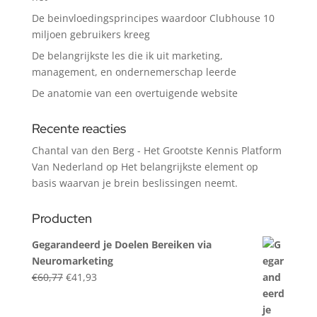
De beinvloedingsprincipes waardoor Clubhouse 10
miljoen gebruikers kreeg
De belangrijkste les die ik uit marketing,
management, en ondernemerschap leerde
De anatomie van een overtuigende website
Recente reacties
Chantal van den Berg - Het Grootste Kennis Platform
Van Nederland
op
Het belangrijkste element op
basis waarvan je brein beslissingen neemt.
Producten
Gegarandeerd je Doelen Bereiken via
Neuromarketing
Original
Current
€
60,77
€
41,93
price
price
was:
is: