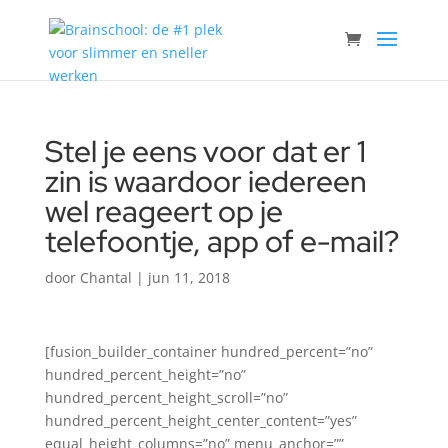
Stel je eens voor dat er 1
zin is waardoor iedereen
wel reageert op je
telefoontje, app of e-mail?
door
Chantal
|
jun 11, 2018
[fusion_builder_container hundred_percent=”no”
hundred_percent_height=”no”
hundred_percent_height_scroll=”no”
hundred_percent_height_center_content=”yes”
equal_height_columns=”no” menu_anchor=””