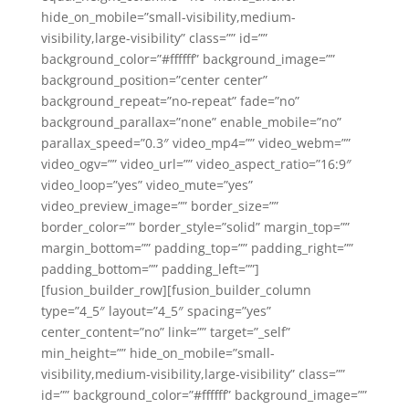
hide_on_mobile=”small-visibility,medium-
visibility,large-visibility” class=”” id=””
background_color=”#ffffff” background_image=””
background_position=”center center”
background_repeat=”no-repeat” fade=”no”
background_parallax=”none” enable_mobile=”no”
parallax_speed=”0.3″ video_mp4=”” video_webm=””
video_ogv=”” video_url=”” video_aspect_ratio=”16:9″
video_loop=”yes” video_mute=”yes”
video_preview_image=”” border_size=””
border_color=”” border_style=”solid” margin_top=””
margin_bottom=”” padding_top=”” padding_right=””
padding_bottom=”” padding_left=””]
[fusion_builder_row][fusion_builder_column
type=”4_5″ layout=”4_5″ spacing=”yes”
center_content=”no” link=”” target=”_self”
min_height=”” hide_on_mobile=”small-
visibility,medium-visibility,large-visibility” class=””
id=”” background_color=”#ffffff” background_image=””