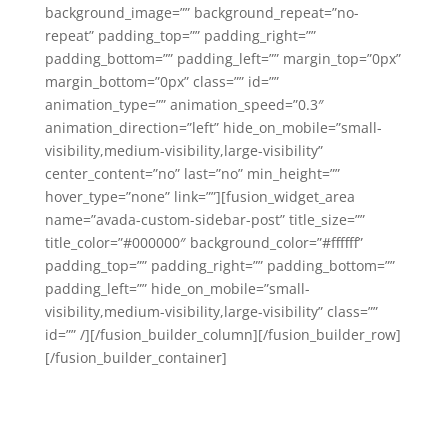
background_image=”” background_repeat=”no-
repeat” padding_top=”” padding_right=””
padding_bottom=”” padding_left=”” margin_top=”0px”
margin_bottom=”0px” class=”” id=””
animation_type=”” animation_speed=”0.3″
animation_direction=”left” hide_on_mobile=”small-
visibility,medium-visibility,large-visibility”
center_content=”no” last=”no” min_height=””
hover_type=”none” link=””][fusion_widget_area
name=”avada-custom-sidebar-post” title_size=””
title_color=”#000000″ background_color=”#ffffff”
padding_top=”” padding_right=”” padding_bottom=””
padding_left=”” hide_on_mobile=”small-
visibility,medium-visibility,large-visibility” class=””
id=”” /][/fusion_builder_column][/fusion_builder_row]
[/fusion_builder_container]