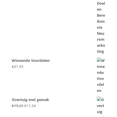
€60,77.
€41,93.
Winnende Voordelen
€
41,93
Overtuig met gemak
Original
Current
€
19,23
€
11,54
price
price