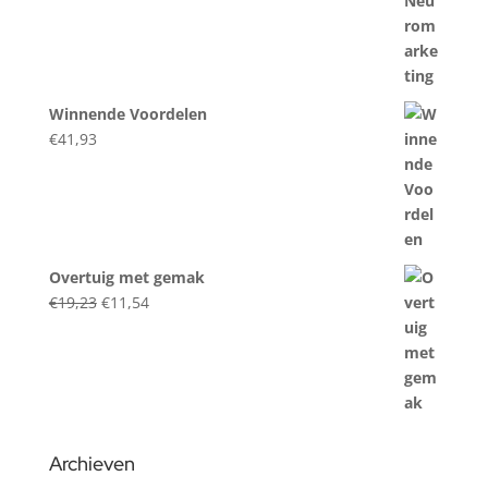
Winnende Voordelen
€
41,93
Overtuig met gemak
Original
Current
€
19,23
€
11,54
price
price
was:
is:
€19,23.
€11,54.
Archieven