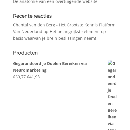
De anatomie van een overtuigende website
Recente reacties
Chantal van den Berg - Het Grootste Kennis Platform
Van Nederland
op
Het belangrijkste element op
basis waarvan je brein beslissingen neemt.
Producten
Gegarandeerd je Doelen Bereiken via
Neuromarketing
Original
Current
€
60,77
€
41,93
price
price
was:
is:
€60,77.
€41,93.