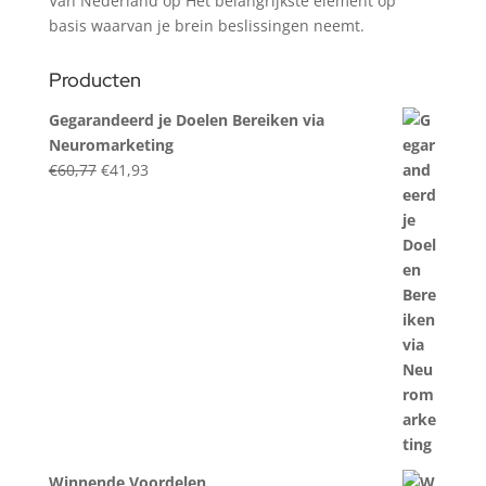
Van Nederland
op
Het belangrijkste element op
basis waarvan je brein beslissingen neemt.
Producten
Gegarandeerd je Doelen Bereiken via
Neuromarketing
Original
Current
€
60,77
€
41,93
price
price
was:
is:
€60,77.
€41,93.
Winnende Voordelen