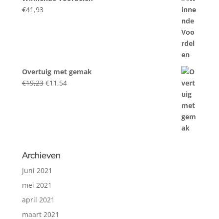
€
41,93
Overtuig met gemak
Original
Current
€
19,23
€
11,54
price
price
was:
is:
€19,23.
€11,54.
Archieven
juni 2021
mei 2021
april 2021
maart 2021