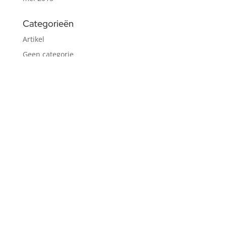
Categorieën
Artikel
Geen categorie
Johan
Neuromarketing
Podcast
Uncategorized
Video
Meta
Registreren
Login
Berichten feed
Reacties feed