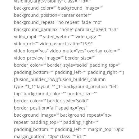
visibility,large-visibility” class=”” id=””
background_color=”” background_image=””
background_position=”center center”
background_repeat=”no-repeat” fade=”no”
background_parallax=”none” parallax_speed=”0.3″
video_mp4=”” video_webm=”” video_ogv=””
video_url=”” video_aspect_ratio=”16:9″
video_loop=”yes” video_mute=”yes” overlay_color=””
video_preview_image=”” border_size=””
border_color=”” border_style=”solid” padding_top=””
padding_bottom=”” padding_left=”” padding_right=””]
[fusion_builder_row][fusion_builder_column
type=”1_1″ layout=”1_1″ background_position=”left
top” background_color=”” border_size=””
border_color=”” border_style=”solid”
border_position=”all” spacing=”yes”
background_image=”” background_repeat=”no-
repeat” padding_top=”” padding_right=””
padding_bottom=”” padding_left=”” margin_top=”0px”
margin_bottom=”0px” class=”” id=””