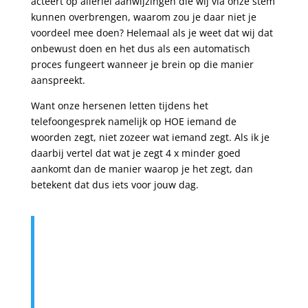
acteert op allerlei aanwijzingen die wij via onze stem
kunnen overbrengen, waarom zou je daar niet je
voordeel mee doen? Helemaal als je weet dat wij dat
onbewust doen en het dus als een automatisch
proces fungeert wanneer je brein op die manier
aanspreekt.
Want onze hersenen letten tijdens het
telefoongesprek namelijk op HOE iemand de
woorden zegt, niet zozeer wat iemand zegt. Als ik je
daarbij vertel dat wat je zegt 4 x minder goed
aankomt dan de manier waarop je het zegt, dan
betekent dat dus iets voor jouw dag.
Door de juiste strategie te
gebruiken hoef je in ieder geval 3
x minder tijd en energie in je
gesprek te steken, want dat
levert het je op. Wat zou dat voor
jou per dag betekenen?