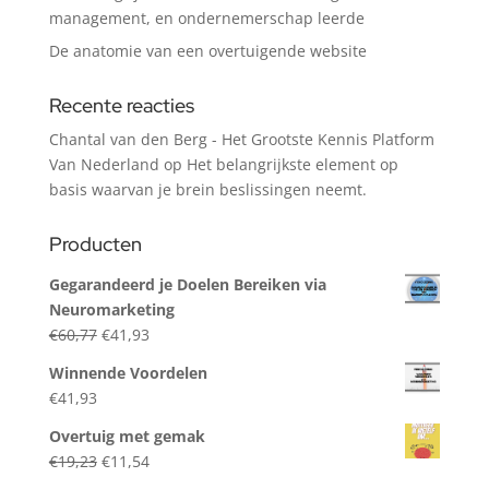
management, en ondernemerschap leerde
De anatomie van een overtuigende website
Recente reacties
Chantal van den Berg - Het Grootste Kennis Platform
Van Nederland
op
Het belangrijkste element op
basis waarvan je brein beslissingen neemt.
Producten
Gegarandeerd je Doelen Bereiken via
Neuromarketing
Original
Current
€
60,77
€
41,93
price
price
Winnende Voordelen
was:
is:
€
41,93
€60,77.
€41,93.
Overtuig met gemak
Original
Current
€
19,23
€
11,54
price
price