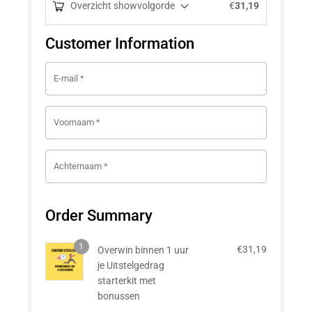
Overzicht showvolgorde
€
31,19
Payment
Customer Information
processing
field
E-mail
*
Voornaam
*
Payment
validation
field
Achternaam
*
Order Summary
1
€
31,19
Overwin binnen 1 uur
je Uitstelgedrag
starterkit met
bonussen